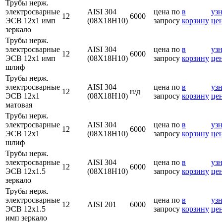
Трубы нерж.
электросварные
AISI 304
цена по
в
узн
12
6000
ЭСВ 12х1 имп
(08Х18Н10)
запросу
корзину
це
зеркало
Трубы нерж.
электросварные
AISI 304
цена по
в
узн
12
6000
ЭСВ 12х1 имп
(08Х18Н10)
запросу
корзину
це
шлиф
Трубы нерж.
электросварные
AISI 304
цена по
в
узн
12
н/д
ЭСВ 12х1
(08Х18Н10)
запросу
корзину
це
матовая
Трубы нерж.
электросварные
AISI 304
цена по
в
узн
12
6000
ЭСВ 12х1
(08Х18Н10)
запросу
корзину
це
шлиф
Трубы нерж.
электросварные
AISI 304
цена по
в
узн
12
6000
ЭСВ 12х1.5
(08Х18Н10)
запросу
корзину
це
зеркало
Трубы нерж.
электросварные
цена по
в
узн
12
AISI 201
6000
ЭСВ 12х1.5
запросу
корзину
це
имп зеркало