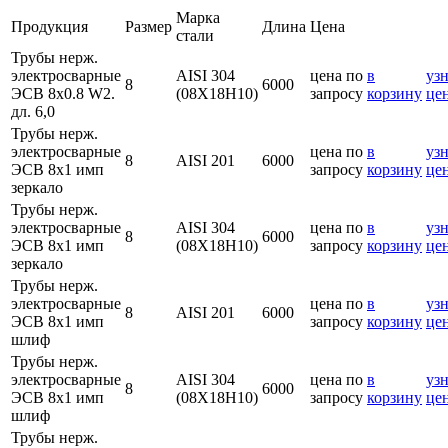
Марка
Продукция
Размер
Длина
Цена
стали
Трубы нерж.
электросварные
AISI 304
цена по
в
узн
8
6000
ЭСВ 8х0.8 W2.
(08Х18Н10)
запросу
корзину
це
дл. 6,0
Трубы нерж.
электросварные
цена по
в
узн
8
AISI 201
6000
ЭСВ 8х1 имп
запросу
корзину
це
зеркало
Трубы нерж.
электросварные
AISI 304
цена по
в
узн
8
6000
ЭСВ 8х1 имп
(08Х18Н10)
запросу
корзину
це
зеркало
Трубы нерж.
электросварные
цена по
в
узн
8
AISI 201
6000
ЭСВ 8х1 имп
запросу
корзину
це
шлиф
Трубы нерж.
электросварные
AISI 304
цена по
в
узн
8
6000
ЭСВ 8х1 имп
(08Х18Н10)
запросу
корзину
це
шлиф
Трубы нерж.