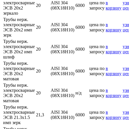
электросварные
AISI 304
цена по
в
узн
20
6000
ЭСВ 20х2
(08Х18Н10)
запросу
корзину
це
зеркало
Трубы нерж.
электросварные
AISI 304
цена по
в
узн
20
6000
ЭСВ 20х2 имп
(08Х18Н10)
запросу
корзину
це
зерк
Трубы нерж.
электросварные
AISI 304
цена по
в
узн
20
6000
ЭСВ 20х2 имп
(08Х18Н10)
запросу
корзину
це
шлиф
Трубы нерж.
электросварные
AISI 304
цена по
в
узн
20
6000
ЭСВ 20х2
(08Х18Н10)
запросу
корзину
це
матовая
Трубы нерж.
электросварные
AISI 304
цена по
в
узн
20
н/д
ЭСВ 20х2
(08Х18Н10)
запросу
корзину
це
матовая
Трубы нерж.
электросварные
AISI 304
цена по
в
узн
21,3
6000
ЭСВ 21.3х1.5
(08Х18Н10)
запросу
корзину
це
имп зерк
Трубы нерж.