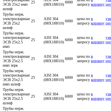
25
6000
ЭСВ 25х2 имп
(08Х18Н10)
запросу
корзину
це
шлиф
Трубы нерж.
электросварные
AISI 304
цена по
в
узн
25
6000
ЭСВ 25х2
(08Х18Н10)
запросу
корзину
це
шлиф
Трубы нерж.
электросварные
AISI 304
цена по
в
узн
25
6000
ЭСВ 25х2.5
(08Х18Н10)
запросу
корзину
це
имп
Трубы нерж.
электросварные
AISI 304
цена по
в
узн
25
6000
ЭСВ 25х2.5
(08Х18Н10)
запросу
корзину
це
имп зерк
Трубы нерж.
электросварные
AISI 304
цена по
в
узн
25
6000
ЭСВ 25х2.5
(08Х18Н10)
запросу
корзину
це
имп шлиф
Трубы нерж.
электросварные
AISI 304
цена по
в
узн
25
6000
ЭСВ 25х2.5
(08Х18Н10)
запросу
корзину
це
шлиф
Трубы нерж.