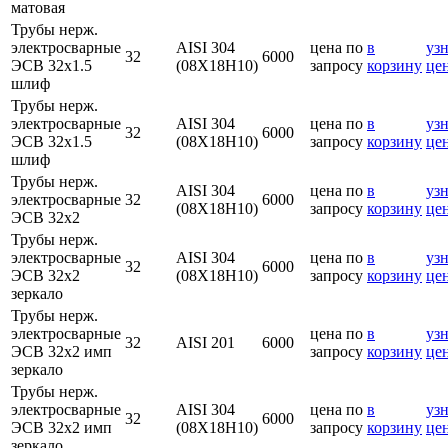
матовая
Трубы нерж.
электросварные
AISI 304
цена по
в
узн
32
6000
ЭСВ 32х1.5
(08Х18Н10)
запросу
корзину
це
шлиф
Трубы нерж.
электросварные
AISI 304
цена по
в
узн
32
6000
ЭСВ 32х1.5
(08Х18Н10)
запросу
корзину
це
шлиф
Трубы нерж.
AISI 304
цена по
в
узн
электросварные
32
6000
(08Х18Н10)
запросу
корзину
це
ЭСВ 32х2
Трубы нерж.
электросварные
AISI 304
цена по
в
узн
32
6000
ЭСВ 32х2
(08Х18Н10)
запросу
корзину
це
зеркало
Трубы нерж.
электросварные
цена по
в
узн
32
AISI 201
6000
ЭСВ 32х2 имп
запросу
корзину
це
зеркало
Трубы нерж.
электросварные
AISI 304
цена по
в
узн
32
6000
ЭСВ 32х2 имп
(08Х18Н10)
запросу
корзину
це
зеркало