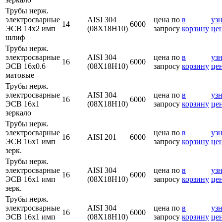
Трубы нерж.
электросварные
AISI 304
цена по
в
узн
14
6000
ЭСВ 14х2 имп
(08Х18Н10)
запросу
корзину
це
шлиф
Трубы нерж.
электросварные
AISI 304
цена по
в
узн
16
6000
ЭСВ 16х0.6
(08Х18Н10)
запросу
корзину
це
матовые
Трубы нерж.
электросварные
AISI 304
цена по
в
узн
16
6000
ЭСВ 16х1
(08Х18Н10)
запросу
корзину
це
зеркало
Трубы нерж.
электросварные
цена по
в
узн
16
AISI 201
6000
ЭСВ 16х1 имп
запросу
корзину
це
зерк.
Трубы нерж.
электросварные
AISI 304
цена по
в
узн
16
6000
ЭСВ 16х1 имп
(08Х18Н10)
запросу
корзину
це
зерк.
Трубы нерж.
электросварные
AISI 304
цена по
в
узн
16
6000
ЭСВ 16х1 имп
(08Х18Н10)
запросу
корзину
це