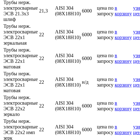
Трубы нерж.
электросварные
AISI 304
цена по
в
узн
21,3
6000
ЭСВ 21.3х3
(08Х18Н10)
запросу
корзину
це
шлиф
Трубы нерж.
электросварные
AISI 304
цена по
в
узн
22
6000
ЭСВ 22х1
(08Х18Н10)
запросу
корзину
це
зеркальная
Трубы нерж.
электросварные
AISI 304
цена по
в
узн
22
6000
ЭСВ 22х1
(08Х18Н10)
запросу
корзину
це
матовая
Трубы нерж.
электросварные
AISI 304
цена по
в
узн
22
н/д
ЭСВ 22х1
(08Х18Н10)
запросу
корзину
це
матовая
Трубы нерж.
электросварные
AISI 304
цена по
в
узн
22
6000
ЭСВ 22х2
(08Х18Н10)
запросу
корзину
це
зеркало
Трубы нерж.
электросварные
AISI 304
цена по
в
узн
22
6000
ЭСВ 22х2 имп
(08Х18Н10)
запросу
корзину
це
зерк