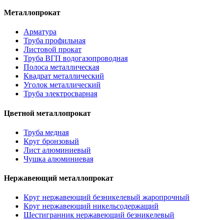
Металлопрокат
Арматура
Труба профильная
Листовой прокат
Труба ВГП водогазопроводная
Полоса металлическая
Квадрат металлический
Уголок металлический
Труба электросварная
Цветной металлопрокат
Труба медная
Круг бронзовый
Лист алюминиевый
Чушка алюминиевая
Нержавеющий металлопрокат
Круг нержавеющий безникелевый жаропрочный
Круг нержавеющий никельсодержащий
Шестигранник нержавеющий безникелевый