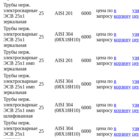
Трубы нерж.
электросварные
цена по
в
узн
25
AISI 201
6000
ЭСВ 25х1
запросу
корзину
це
зеркальная
Трубы нерж.
электросварные
AISI 304
цена по
в
узн
25
6000
ЭСВ 25х1
(08Х18Н10)
запросу
корзину
це
зеркальная
Трубы нерж.
электросварные
цена по
в
узн
25
AISI 201
6000
ЭСВ 25х1 имп
запросу
корзину
це
зеркальная
Трубы нерж.
электросварные
AISI 304
цена по
в
узн
25
6000
ЭСВ 25х1 имп
(08Х18Н10)
запросу
корзину
це
зеркальная
Трубы нерж.
электросварные
AISI 304
цена по
в
узн
25
6000
ЭСВ 25х1 имп
(08Х18Н10)
запросу
корзину
це
шлифованная
Трубы нерж.
электросварные
AISI 304
цена по
в
узн
25
6000
ЭСВ 25х1
(08Х18Н10)
запросу
корзину
це