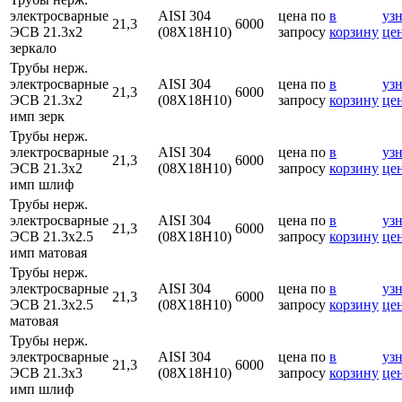
электросварные
AISI 304
цена по
в
узн
21,3
6000
ЭСВ 21.3х2
(08Х18Н10)
запросу
корзину
це
зеркало
Трубы нерж.
электросварные
AISI 304
цена по
в
узн
21,3
6000
ЭСВ 21.3х2
(08Х18Н10)
запросу
корзину
це
имп зерк
Трубы нерж.
электросварные
AISI 304
цена по
в
узн
21,3
6000
ЭСВ 21.3х2
(08Х18Н10)
запросу
корзину
це
имп шлиф
Трубы нерж.
электросварные
AISI 304
цена по
в
узн
21,3
6000
ЭСВ 21.3х2.5
(08Х18Н10)
запросу
корзину
це
имп матовая
Трубы нерж.
электросварные
AISI 304
цена по
в
узн
21,3
6000
ЭСВ 21.3х2.5
(08Х18Н10)
запросу
корзину
це
матовая
Трубы нерж.
электросварные
AISI 304
цена по
в
узн
21,3
6000
ЭСВ 21.3х3
(08Х18Н10)
запросу
корзину
це
имп шлиф