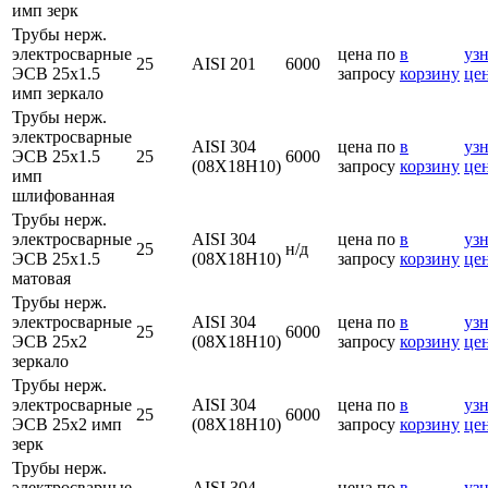
имп зерк
Трубы нерж.
электросварные
цена по
в
узн
25
AISI 201
6000
ЭСВ 25х1.5
запросу
корзину
це
имп зеркало
Трубы нерж.
электросварные
AISI 304
цена по
в
узн
ЭСВ 25х1.5
25
6000
(08Х18Н10)
запросу
корзину
це
имп
шлифованная
Трубы нерж.
электросварные
AISI 304
цена по
в
узн
25
н/д
ЭСВ 25х1.5
(08Х18Н10)
запросу
корзину
це
матовая
Трубы нерж.
электросварные
AISI 304
цена по
в
узн
25
6000
ЭСВ 25х2
(08Х18Н10)
запросу
корзину
це
зеркало
Трубы нерж.
электросварные
AISI 304
цена по
в
узн
25
6000
ЭСВ 25х2 имп
(08Х18Н10)
запросу
корзину
це
зерк
Трубы нерж.
электросварные
AISI 304
цена по
в
узн