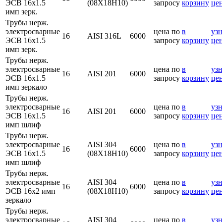
ЭСВ 16х1.5
(08Х18Н10)
запросу
корзину
це
имп зерк.
Трубы нерж.
электросварные
цена по
в
узн
16
AISI 316L
6000
ЭСВ 16х1.5
запросу
корзину
це
имп зерк.
Трубы нерж.
электросварные
цена по
в
узн
16
AISI 201
6000
ЭСВ 16х1.5
запросу
корзину
це
имп зеркало
Трубы нерж.
электросварные
цена по
в
узн
16
AISI 201
6000
ЭСВ 16х1.5
запросу
корзину
це
имп шлиф
Трубы нерж.
электросварные
AISI 304
цена по
в
узн
16
6000
ЭСВ 16х1.5
(08Х18Н10)
запросу
корзину
це
имп шлиф
Трубы нерж.
электросварные
AISI 304
цена по
в
узн
16
6000
ЭСВ 16х2 имп
(08Х18Н10)
запросу
корзину
це
зеркало
Трубы нерж.
электросварные
AISI 304
цена по
в
узн