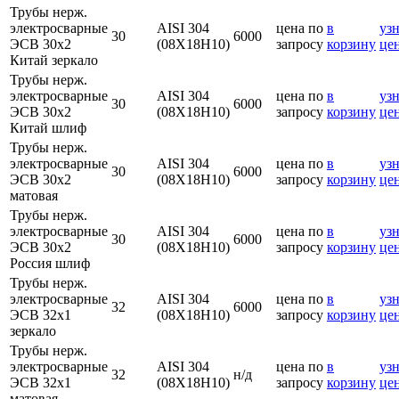
Трубы нерж.
электросварные
AISI 304
цена по
в
узн
30
6000
ЭСВ 30х2
(08Х18Н10)
запросу
корзину
це
Китай зеркало
Трубы нерж.
электросварные
AISI 304
цена по
в
узн
30
6000
ЭСВ 30х2
(08Х18Н10)
запросу
корзину
це
Китай шлиф
Трубы нерж.
электросварные
AISI 304
цена по
в
узн
30
6000
ЭСВ 30х2
(08Х18Н10)
запросу
корзину
це
матовая
Трубы нерж.
электросварные
AISI 304
цена по
в
узн
30
6000
ЭСВ 30х2
(08Х18Н10)
запросу
корзину
це
Россия шлиф
Трубы нерж.
электросварные
AISI 304
цена по
в
узн
32
6000
ЭСВ 32х1
(08Х18Н10)
запросу
корзину
це
зеркало
Трубы нерж.
электросварные
AISI 304
цена по
в
узн
32
н/д
ЭСВ 32х1
(08Х18Н10)
запросу
корзину
це
матовая