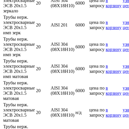
электросварные
AISI 304
цена по
в
узн
20
6000
ЭСВ 20х1.5
(08Х18Н10)
запросу
корзину
це
зеркало
Трубы нерж.
электросварные
цена по
в
узн
20
AISI 201
6000
ЭСВ 20х1.5
запросу
корзину
це
имп зерк
Трубы нерж.
электросварные
AISI 304
цена по
в
узн
20
6000
ЭСВ 20х1.5
(08Х18Н10)
запросу
корзину
це
имп зерк
Трубы нерж.
электросварные
AISI 304
цена по
в
узн
20
6000
ЭСВ 20х1.5
(08Х18Н10)
запросу
корзину
це
имп матовая
Трубы нерж.
электросварные
AISI 304
цена по
в
узн
20
6000
ЭСВ 20х1.5
(08Х18Н10)
запросу
корзину
це
матовая
Трубы нерж.
электросварные
AISI 304
цена по
в
узн
20
н/д
ЭСВ 20х1.5
(08Х18Н10)
запросу
корзину
це
матовая
Трубы нерж.