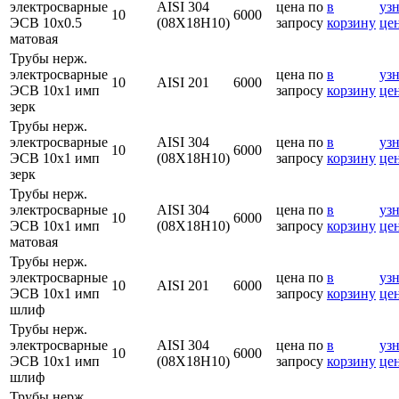
электросварные
AISI 304
цена по
в
узн
10
6000
ЭСВ 10х0.5
(08Х18Н10)
запросу
корзину
це
матовая
Трубы нерж.
электросварные
цена по
в
узн
10
AISI 201
6000
ЭСВ 10х1 имп
запросу
корзину
це
зерк
Трубы нерж.
электросварные
AISI 304
цена по
в
узн
10
6000
ЭСВ 10х1 имп
(08Х18Н10)
запросу
корзину
це
зерк
Трубы нерж.
электросварные
AISI 304
цена по
в
узн
10
6000
ЭСВ 10х1 имп
(08Х18Н10)
запросу
корзину
це
матовая
Трубы нерж.
электросварные
цена по
в
узн
10
AISI 201
6000
ЭСВ 10х1 имп
запросу
корзину
це
шлиф
Трубы нерж.
электросварные
AISI 304
цена по
в
узн
10
6000
ЭСВ 10х1 имп
(08Х18Н10)
запросу
корзину
це
шлиф
Трубы нерж.