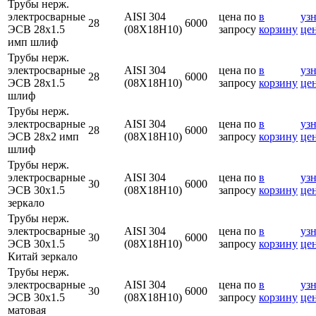
Трубы нерж.
электросварные
AISI 304
цена по
в
узн
28
6000
ЭСВ 28х1.5
(08Х18Н10)
запросу
корзину
це
имп шлиф
Трубы нерж.
электросварные
AISI 304
цена по
в
узн
28
6000
ЭСВ 28х1.5
(08Х18Н10)
запросу
корзину
це
шлиф
Трубы нерж.
электросварные
AISI 304
цена по
в
узн
28
6000
ЭСВ 28х2 имп
(08Х18Н10)
запросу
корзину
це
шлиф
Трубы нерж.
электросварные
AISI 304
цена по
в
узн
30
6000
ЭСВ 30х1.5
(08Х18Н10)
запросу
корзину
це
зеркало
Трубы нерж.
электросварные
AISI 304
цена по
в
узн
30
6000
ЭСВ 30х1.5
(08Х18Н10)
запросу
корзину
це
Китай зеркало
Трубы нерж.
электросварные
AISI 304
цена по
в
узн
30
6000
ЭСВ 30х1.5
(08Х18Н10)
запросу
корзину
це
матовая