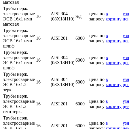
матовая
Трубы нерж.
электросварные
AISI 304
цена по
в
узн
16
н/д
ЭСВ 16х1 имп
(08Х18Н10)
запросу
корзину
це
матовая
Трубы нерж.
электросварные
цена по
в
узн
16
AISI 201
6000
ЭСВ 16х1 имп
запросу
корзину
це
шлиф
Трубы нерж.
электросварные
AISI 304
цена по
в
узн
16
6000
ЭСВ 16х1 имп
(08Х18Н10)
запросу
корзину
це
шлиф
Трубы нерж.
электросварные
AISI 304
цена по
в
узн
16
6000
ЭСВ 16х1.2
(08Х18Н10)
запросу
корзину
це
зерк.
Трубы нерж.
электросварные
цена по
в
узн
16
AISI 201
6000
ЭСВ 16х1.2
запросу
корзину
це
имп зерк.
Трубы нерж.
электросварные
цена по
в
узн
16
AISI 201
6000
ЭСВ 16х1.2
запросу
корзину
це