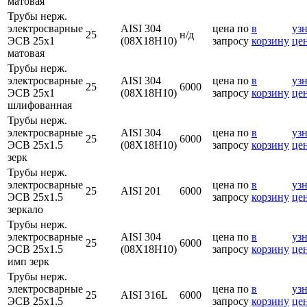
матовая
Трубы нерж.
электросварные
AISI 304
цена по
в
узн
25
н/д
ЭСВ 25х1
(08Х18Н10)
запросу
корзину
це
матовая
Трубы нерж.
электросварные
AISI 304
цена по
в
узн
25
6000
ЭСВ 25х1
(08Х18Н10)
запросу
корзину
це
шлифованная
Трубы нерж.
электросварные
AISI 304
цена по
в
узн
25
6000
ЭСВ 25х1.5
(08Х18Н10)
запросу
корзину
це
зерк
Трубы нерж.
электросварные
цена по
в
узн
25
AISI 201
6000
ЭСВ 25х1.5
запросу
корзину
це
зеркало
Трубы нерж.
электросварные
AISI 304
цена по
в
узн
25
6000
ЭСВ 25х1.5
(08Х18Н10)
запросу
корзину
це
имп зерк
Трубы нерж.
электросварные
цена по
в
узн
25
AISI 316L
6000
ЭСВ 25х1.5
запросу
корзину
це