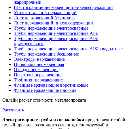
жаропрочный
Шестигранник нержавеющий никельсодержащий
Уголок стальной нержавеющий
Лист нержавеющий без никеля
Лист нержавеющий никельсодержащий
Трубы нержавеющие электросварные
Трубы нержавеющие электросварные AISI
Трубы нержавеющие электросварные AISI
прямоугольные
Трубы нержавеющие электросварные AISI квадратные
Трубы нержавеющие бесшовные
Электроды нержавеющие
Проволока нержавеющая
Отводы нержавеющие
Переходы нержавеющие
Тройники нержавеющие
Фланцы нержавеющие воротниковые
Фланцы нержавеющие плоские
Онлайн расчет стоимости металлопроката
Рассчитать
Электросварные трубы из нержавейки
представляют собой
полый профиль различного сечения, используемый в