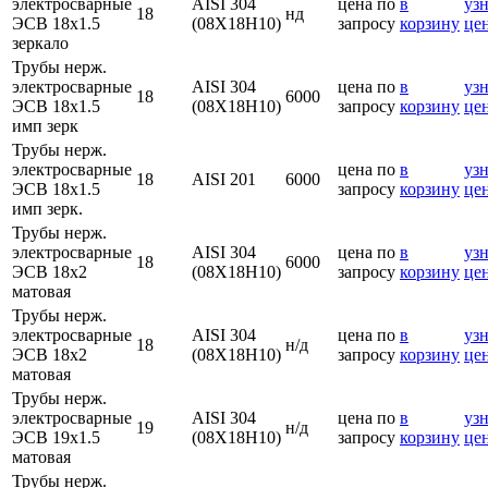
электросварные
AISI 304
цена по
в
узн
18
нд
ЭСВ 18х1.5
(08Х18Н10)
запросу
корзину
це
зеркало
Трубы нерж.
электросварные
AISI 304
цена по
в
узн
18
6000
ЭСВ 18х1.5
(08Х18Н10)
запросу
корзину
це
имп зерк
Трубы нерж.
электросварные
цена по
в
узн
18
AISI 201
6000
ЭСВ 18х1.5
запросу
корзину
це
имп зерк.
Трубы нерж.
электросварные
AISI 304
цена по
в
узн
18
6000
ЭСВ 18х2
(08Х18Н10)
запросу
корзину
це
матовая
Трубы нерж.
электросварные
AISI 304
цена по
в
узн
18
н/д
ЭСВ 18х2
(08Х18Н10)
запросу
корзину
це
матовая
Трубы нерж.
электросварные
AISI 304
цена по
в
узн
19
н/д
ЭСВ 19х1.5
(08Х18Н10)
запросу
корзину
це
матовая
Трубы нерж.