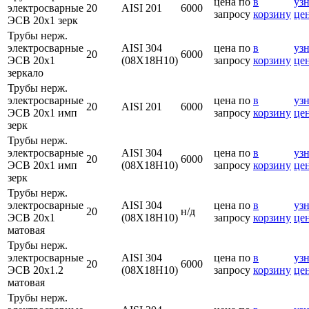
цена по
в
узн
электросварные
20
AISI 201
6000
запросу
корзину
це
ЭСВ 20х1 зерк
Трубы нерж.
электросварные
AISI 304
цена по
в
узн
20
6000
ЭСВ 20х1
(08Х18Н10)
запросу
корзину
це
зеркало
Трубы нерж.
электросварные
цена по
в
узн
20
AISI 201
6000
ЭСВ 20х1 имп
запросу
корзину
це
зерк
Трубы нерж.
электросварные
AISI 304
цена по
в
узн
20
6000
ЭСВ 20х1 имп
(08Х18Н10)
запросу
корзину
це
зерк
Трубы нерж.
электросварные
AISI 304
цена по
в
узн
20
н/д
ЭСВ 20х1
(08Х18Н10)
запросу
корзину
це
матовая
Трубы нерж.
электросварные
AISI 304
цена по
в
узн
20
6000
ЭСВ 20х1.2
(08Х18Н10)
запросу
корзину
це
матовая
Трубы нерж.