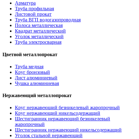
Арматура
Труба профильная
Листовой прокат
Труба ВГП водогазопроводная
Полоса металлическая
Квадрат металлический
Уголок металлический
Труба электросварная
Цветной металлопрокат
Труба медная
Круг бронзовый
Лист алюминиевый
Чушка алюминиевая
Нержавеющий металлопрокат
Круг нержавеющий безникелевый жаропрочный
Круг нержавеющий никельсодержащий
Шестигранник нержавеющий безникелевый
жаропрочный
Шестигранник нержавеющий никельсодержащий
Уголок стальной нержавеющий