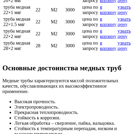
20×2 мяг
запросу
корзину
цену
труба медная
цена по
в
узнать
22
М2
3000
22×1 мяг
запросу
корзину
цену
труба медная
цена по
в
узнать
22
М2
3000
22×1.5 мяг
запросу
корзину
цену
труба медная
цена по
в
узнать
22
М2
3000
22×2 мяг
запросу
корзину
цену
труба медная
цена по
в
узнать
28
М2
3000
28×2 мяг
запросу
корзину
цену
Основные достоинства медных труб
Медные трубы характеризуются массой положительных
качеств, обуславливающих их высокоэффективное
применение.
Высокая прочность.
Электропроводность.
Прекрасная теплопроводность.
Стойкость к коррозии.
Легкая обработка – сверление, пайка, вальцовка.
Стойкость к температурным перепадам, низким и
высоким температурам.