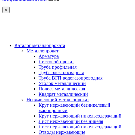
×
Каталог металлопроката
Металлопрокат
Арматура
Листовой прокат
Труба профильная
Труба электросварная
Труба ВГП водогазопроводная
Уголок металлический
Полоса металлическая
Квадрат металлический
Нержавеющий металлопрокат
Круг нержавеющий безникелевый
жаропрочный
Круг нержавеющий никельсодержащий
Лист нержавеющий без никеля
Лист нержавеющий никельсодержащий
Отводы нержавеющие