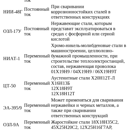
ток
При сваривании
Постоянный
НИИ-48Г
коррозионностойких сталей в
ток
ответственных конструкциях
Нержавеющие стали, которым
Постоянный
представит эксплуатироваться в
ОЗЛ-17У
ток
средах с фосфорной или серной
кислотой
Хромо-никель-молибденовые стали в
машиностроении, целлюлозно-
Переменный
бумажной промышленности, при
НИАТ-1
ток
строительстве теплоэлектростанций,
состав, нержавеющая проволока
01Х19Н9 / 04Х19Н9 / 06Х19Н9Т
Аустенитные стали Х20Н12Т-Л
Переменный
Х16Н13Б
ЦТ-50
ток
12Х18Н9Т
12Х18Н12Т
Может применяться для сваривания
Переменный
нержавейки и черных металлов, а
ЭА-395/9
ток
также при сваривании
ответственных конструкций
Переменный
Жаростойкие стали 18Х18Н35С2,
ОЗЛ-9А
ток
45Х25Н20С2, 12Х25Н16Г7АР,