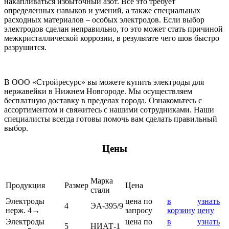
накапливаться избыточный азот. Все это требует
определенных навыков и умений, а также специальных
расходных материалов – особых электродов. Если выбор
электродов сделан неправильно, то это может стать причиной
межкристаллической коррозии, в результате чего шов быстро
разрушится.
В ООО «Стройресурс» вы можете купить электроды для
нержавейки в Нижнем Новгороде. Мы осуществляем
бесплатную доставку в пределах города. Ознакомьтесь с
ассортиментом и свяжитесь с нашими сотрудниками. Наши
специалисты всегда готовы помочь вам сделать правильный
выбор.
Цены
Марка
Продукция
Размер
Цена
стали
Электроды
цена по
в
узнать
4
ЭА-395/9
нерж. 4→
запросу
корзину
цену
Электроды
цена по
в
узнать
5
НИАТ-1