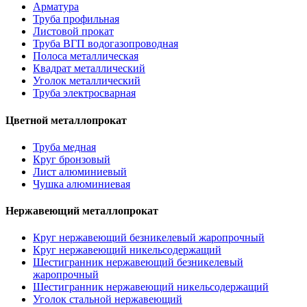
Арматура
Труба профильная
Листовой прокат
Труба ВГП водогазопроводная
Полоса металлическая
Квадрат металлический
Уголок металлический
Труба электросварная
Цветной металлопрокат
Труба медная
Круг бронзовый
Лист алюминиевый
Чушка алюминиевая
Нержавеющий металлопрокат
Круг нержавеющий безникелевый жаропрочный
Круг нержавеющий никельсодержащий
Шестигранник нержавеющий безникелевый
жаропрочный
Шестигранник нержавеющий никельсодержащий
Уголок стальной нержавеющий